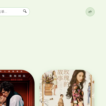
🌱
🔍
大
爱
立
›