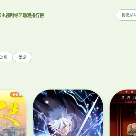
影
电视剧
综艺
动漫
排行榜
动画
荒诞
新萌芽