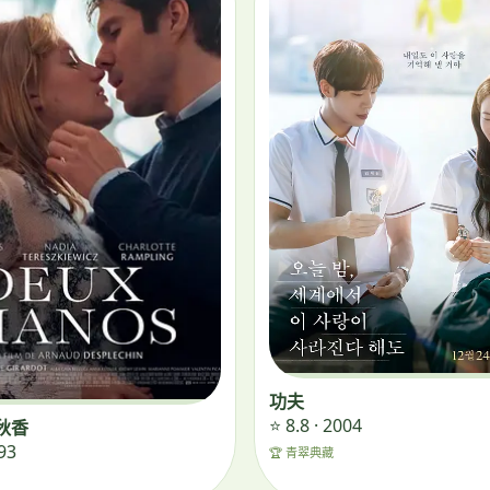
功夫
⭐ 8.8 · 2004
秋香
993
🏆 青翠典藏