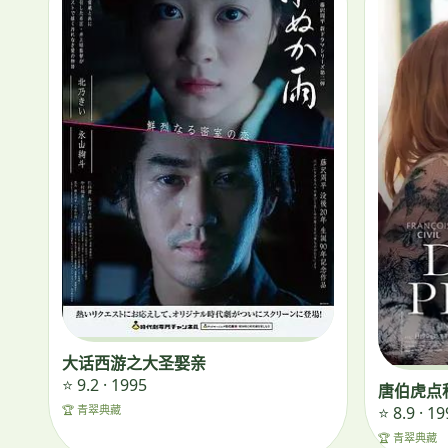
大话西游之大圣娶亲
⭐ 9.2 · 1995
唐伯虎点
⭐ 8.9 · 1
🏆 青翠典藏
🏆 青翠典藏