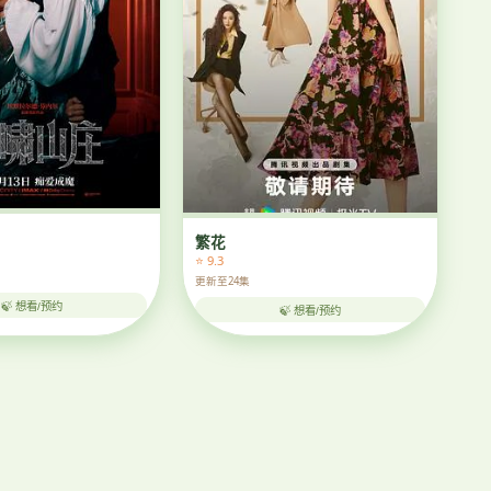
繁花
⭐ 9.3
更新至24集
🍃 想看/预约
🍃 想看/预约