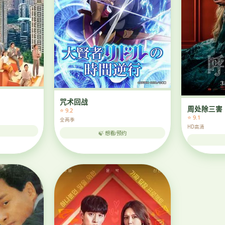
咒术回战
周处除三害
⭐ 9.2
⭐ 9.1
全两季
HD高清
🍃 想看/预约