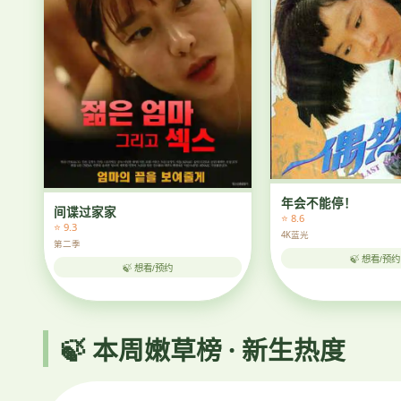
年会不能停！
间谍过家家
⭐ 8.6
⭐ 9.3
4K蓝光
第二季
🍃 想看/预约
🍃 想看/预约
🍃 本周嫩草榜 · 新生热度