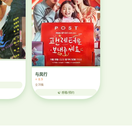
与凤行
⭐ 8.9
全39集
🍃 想看/预约