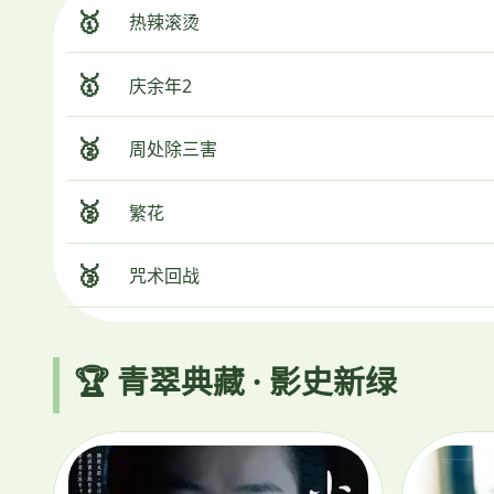
🥇
热辣滚烫
🥇
庆余年2
🥈
周处除三害
🥈
繁花
🥉
咒术回战
🏆 青翠典藏 · 影史新绿