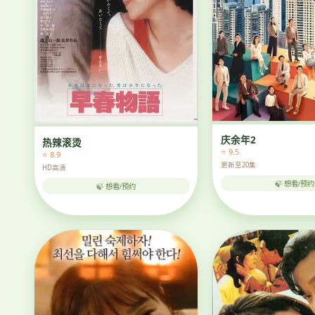
庆余年2
热辣滚烫
⭐ 9.5
⭐ 8.9
更新至20集
HD高清
🍃 想看/预约
🍃 想看/预约