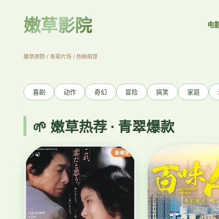
嫩草影院
电
庆余年2
范闲归来 欢乐权谋
立即观看
嫩草原野 / 青翠片场 / 热映萌芽
‹
喜剧
动作
奇幻
冒险
搞笑
家庭
🌱 嫩草热荐 · 青翠爆款
新萌芽