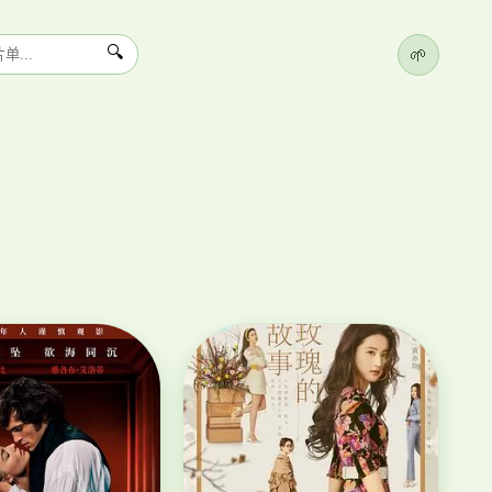
🌱
🔍
大
爱
立
›