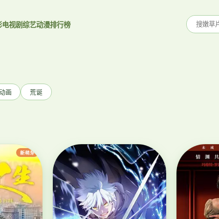
影
电视剧
综艺
动漫
排行榜
动画
荒诞
新萌芽