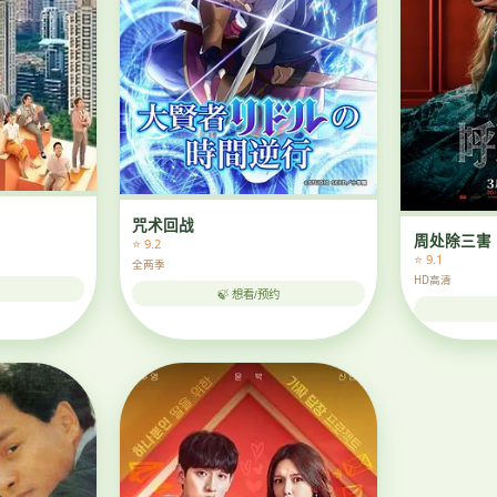
咒术回战
周处除三害
⭐ 9.2
⭐ 9.1
全两季
HD高清
🍃 想看/预约