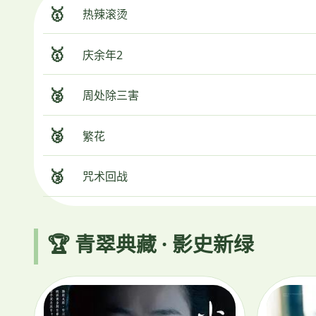
🥇
热辣滚烫
🥇
庆余年2
🥈
周处除三害
🥈
繁花
🥉
咒术回战
🏆 青翠典藏 · 影史新绿