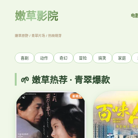
嫩草影院
电
庆余年2
范闲归来 欢乐权谋
立即观看
嫩草原野 / 青翠片场 / 热映萌芽
‹
喜剧
动作
奇幻
冒险
搞笑
家庭
🌱 嫩草热荐 · 青翠爆款
新萌芽