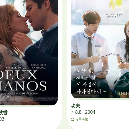
功夫
⭐ 8.8 · 2004
秋香
993
🏆 青翠典藏