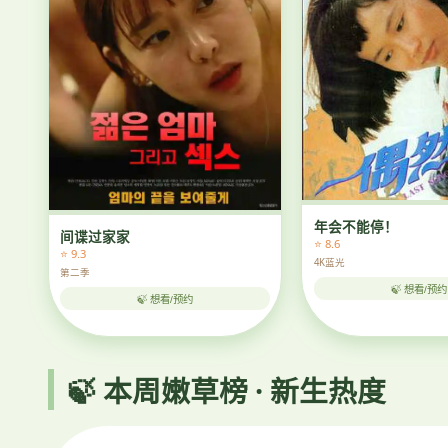
年会不能停！
间谍过家家
⭐ 8.6
⭐ 9.3
4K蓝光
第二季
🍃 想看/预约
🍃 想看/预约
🍃 本周嫩草榜 · 新生热度