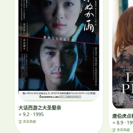
大话西游之大圣娶亲
⭐ 9.2 · 1995
唐伯虎点
⭐ 8.9 · 1
🏆 青翠典藏
🏆 青翠典藏