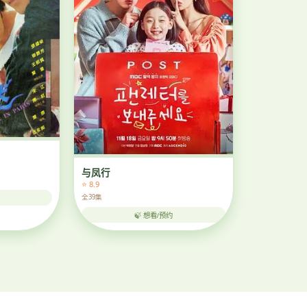
与凤行
⭐ 8.9
全39集
🍃 想看/预约