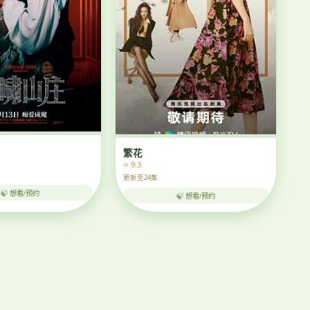
繁花
⭐ 9.3
更新至24集
🍃 想看/预约
🍃 想看/预约