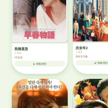
庆余年2
热辣滚烫
⭐ 9.5
⭐ 8.9
更新至20集
HD高清
🍃 想看/预约
🍃 想看/预约